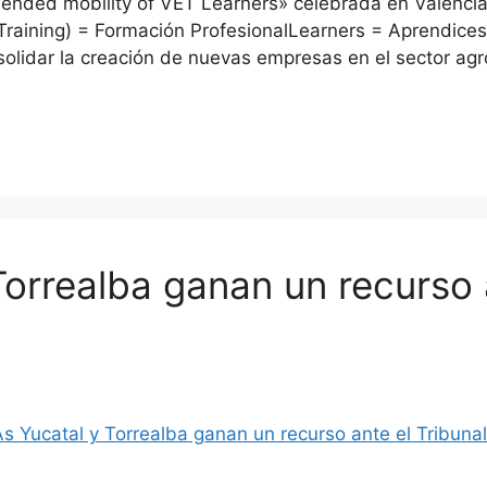
nded mobility of VET Learners» celebrada en Valencia
Training) = Formación ProfesionalLearners = Aprendic
solidar la creación de nuevas empresas en el sector ag
orrealba ganan un recurso a