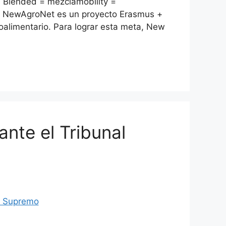
 Blended = mezclamobility =
es NewAgroNet es un proyecto Erasmus +
roalimentario. Para lograr esta meta, New
nte el Tribunal