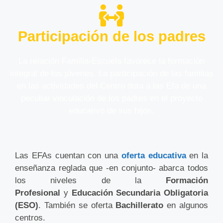
Participación de los padres
La relación Familia-Escuela favorece la formación
integral de los jóvenes. La participación de las familias
en las actividades del Centro dota a las Efa de una
peculiar vinculación de los padres en el proyecto
educativo de sus hijos.
Las EFAs cuentan con una
oferta educativa
en la
enseñanza reglada que -en conjunto- abarca todos
los niveles de la
Formación
Profesional
y
Educación Secundaria Obligatoria
(ESO)
. También se oferta
Bachillerato
en algunos
centros.