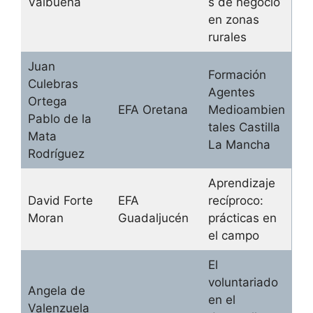
Valbuena
s de negocio
en zonas
rurales
Juan
Formación
Culebras
Agentes
Ortega
EFA Oretana
Medioambien
Pablo de la
tales Castilla
Mata
La Mancha
Rodríguez
Aprendizaje
David Forte
EFA
recíproco:
Moran
Guadaljucén
prácticas en
el campo
El
voluntariado
Angela de
en el
Valenzuela